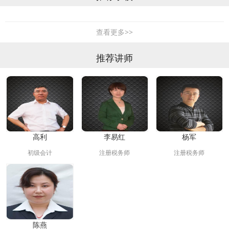
查看更多>>
推荐讲师
高利
李易红
杨军
初级会计
注册税务师
注册税务师
陈燕